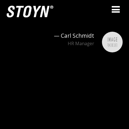
Carl Schmidt
—
Carl Schmidt
HR Manager
Clara Ray