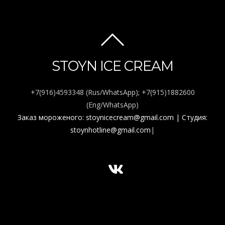
BACK
TO
STOYN ICE CREAM
TOP
+7(916)4593348 (Rus/WhatsApp); +7(915)1882600
(Eng/WhatsApp)
Заказ мороженого: stoynicecream@gmail.com
| Студия:
stoynhotline@gmail.com
|