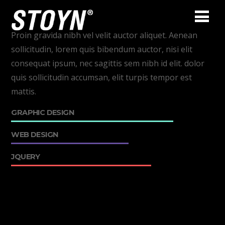
link="http://pinterest.com/" icon="fa-pinterest"
style="large"]
Boris Ivanov
Proin gravida nibh vel velit auctor aliquet. Aenean
sollicitudin, lorem quis bibendum auctor, nisi elit
consequat ipsum, nec sagittis sem nibh id elit. dolor
WEB DESIGNER
quis sollicitudin accumsan, elit turpis tempor est
mattis.
GRAPHIC DESIGN
WEB DESIGN
JQUERY