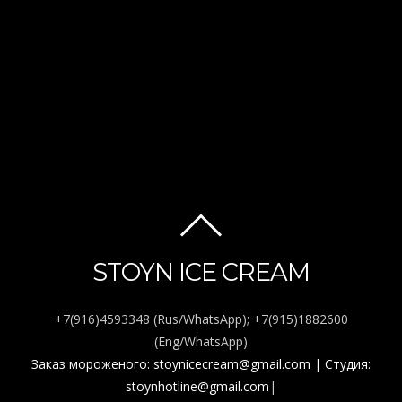
Amy Weaver
BACK
TO
STOYN ICE CREAM
TOP
+7(916)4593348 (Rus/WhatsApp); +7(915)1882600
(Eng/WhatsApp)
Заказ мороженого: stoynicecream@gmail.com
| Студия:
stoynhotline@gmail.com
|