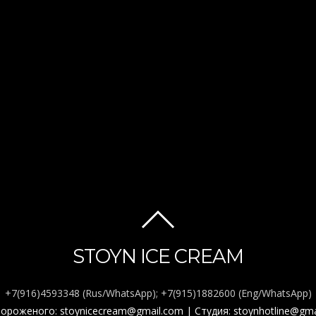
BACK
TO
STOYN ICE CREAM
TOP
+7(916)4593348 (Rus/WhatsApp); +7(915)1882600 (Eng/WhatsApp)
мороженого: stoynicecream@gmail.com
| Студия: stoynhotline@gm