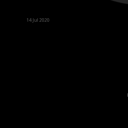
14
Jul
2020
Эксклюзивные права
F