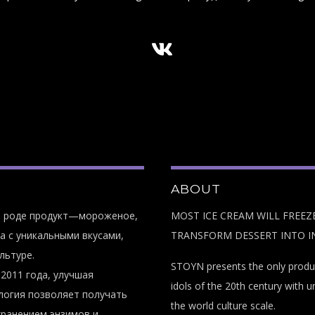
ABOUT
м роде продукт—мороженое,
MOST ICE CREAM WILL FREEZE
а с уникальными вкусами,
TRANSFORM DESSERT INTO I
льтуре.
STOYN presents the only product
2011 года, улучшая
idols of the 20th century with u
логия позволяет получать
the world culture scale.
хранением энзимов и