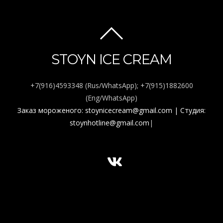
BACK
TO
STOYN ICE CREAM
TOP
+7(916)4593348 (Rus/WhatsApp); +7(915)1882600
(Eng/WhatsApp)
Заказ мороженого: stoynicecream@gmail.com
| Студия:
stoynhotline@gmail.com
|