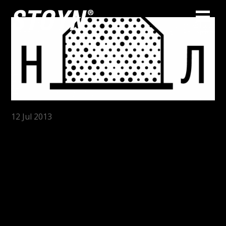
Branding of
12
Jul
2013
national biosphere
reserve
Nikola_Lenivets