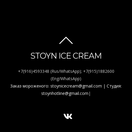
BACK
TO
STOYN ICE CREAM
TOP
+7(916)4593348 (Rus/WhatsApp); +7(915)1882600
(Eng/WhatsApp)
Заказ мороженого: stoynicecream@gmail.com
| Студия:
stoynhotline@gmail.com
|