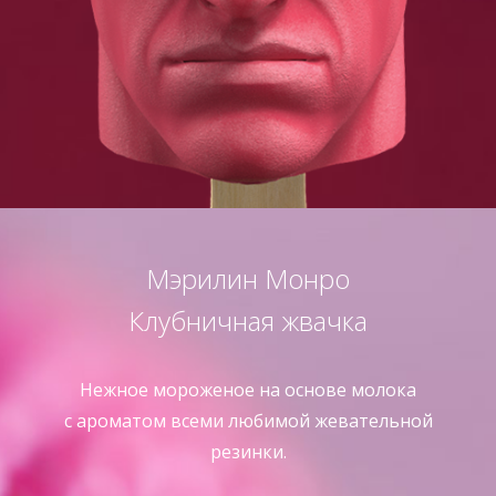
Мэрилин Монро
Клубничная жвачка
Нежное мороженое на основе молока
с ароматом всеми любимой жевательной
резинки.