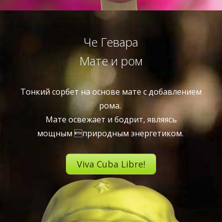
Че Гевара
Мате и ром
Тонкий сорбет на основе мате с добавлением
рома.
Мате освежает и бодрит, являясь
мощным природным энергетиком.
Viva Cuba Libre!