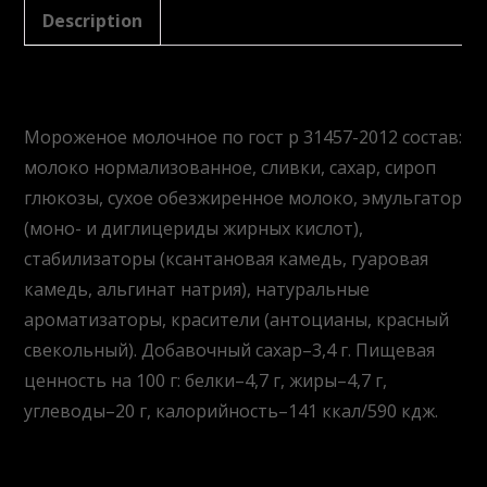
quantity
Description
Description
Мороженое молочное по гост р 31457-2012 состав:
молоко нормализованное, сливки, сахар, сироп
глюкозы, сухое обезжиренное молоко, эмульгатор
(моно- и диглицериды жирных кислот),
стабилизаторы (ксантановая камедь, гуаровая
камедь, альгинат натрия), натуральные
ароматизаторы, красители (антоцианы, красный
свекольный). Добавочный сахар–3,4 г. Пищевая
ценность на 100 г: белки–4,7 г, жиры–4,7 г,
углеводы–20 г, калорийность–141 ккал/590 кдж.