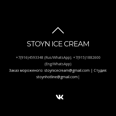
BACK
TO
STOYN ICE CREAM
TOP
+7(916)4593348 (Rus/WhatsApp); +7(915)1882600
(Eng/WhatsApp)
Заказ мороженого: stoynicecream@gmail.com
| Студия:
stoynhotline@gmail.com
|