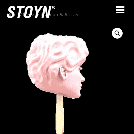
Home
/ Мерилин Монро Бабл-гам